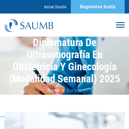
Regístrese Gratis
Iniciar Sesión
Diplomatura De
Ultrasonografía En
Obstetricia Y Ginecología
(Modalidad Semanal) 2025
Home
>
Cursos