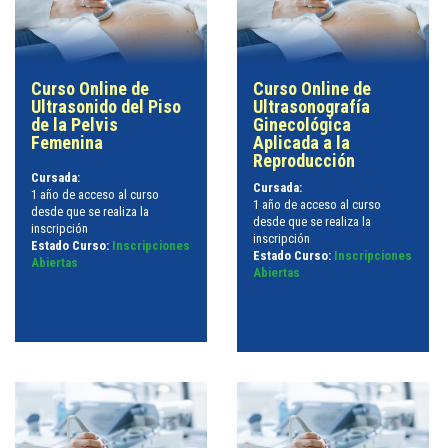
Curso Online de
Curso Online de
Ultrasonido del Piso
Ultrasonografía
de la Pelvis
Ginecológica
Femenina
Aplicada a la
Reproducción
Cursada:
Cursada:
1 año de acceso al curso
1 año de acceso al curso
desde que se realiza la
desde que se realiza la
inscripción
inscripción
Estado Curso:
Inscripciones
Estado Curso:
Inscripciones
Abiertas
Abiertas