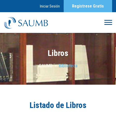
Regístrese Gratis
Iniciar Sesión
Libros
SAUMB
>
Biblioteca
Listado de Libros