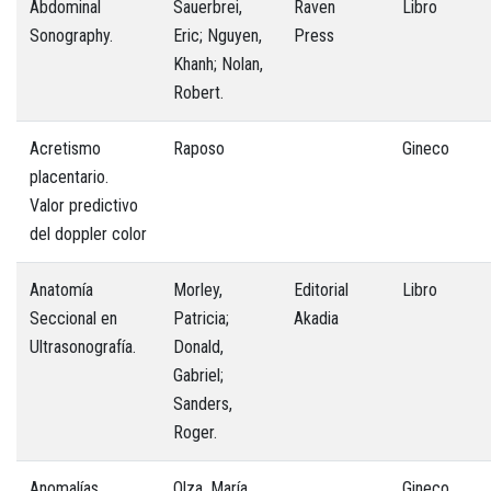
Abdominal
Sauerbrei,
Raven
Libro
Sonography.
Eric; Nguyen,
Press
Khanh; Nolan,
Robert.
Acretismo
Raposo
Gineco
placentario.
Valor predictivo
del doppler color
Anatomía
Morley,
Editorial
Libro
Seccional en
Patricia;
Akadia
Ultrasonografía.
Donald,
Gabriel;
Sanders,
Roger.
Anomalías
Olza, María
Gineco