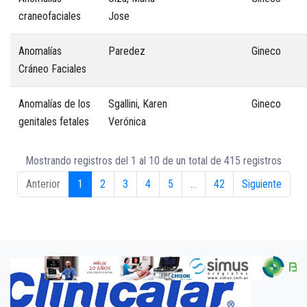
craneofaciales
Jose
Anomalías
Paredez
Gineco
Cráneo Faciales
Anomalías de los
Sgallini, Karen
Gineco
genitales fetales
Verónica
Mostrando registros del 1 al 10 de un total de 415 registros
Anterior
1
2
3
4
5
…
42
Siguiente