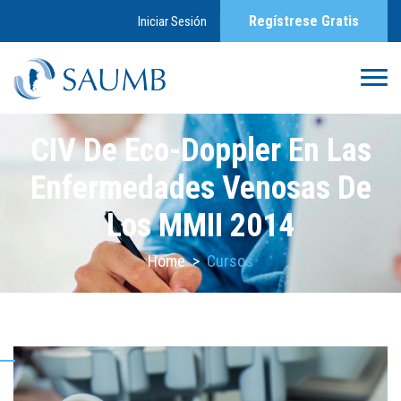
Regístrese Gratis
Iniciar Sesión
CIV De Eco-Doppler En Las
Enfermedades Venosas De
Los MMII 2014
Home
>
Cursos